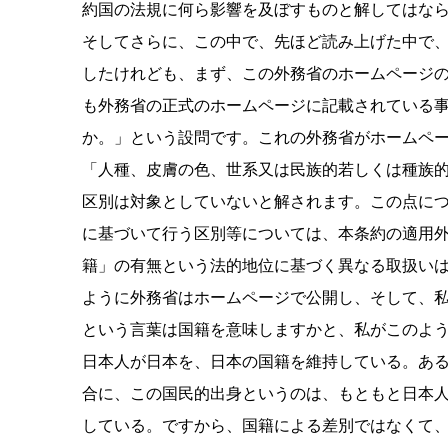
約国の法規に何ら影響を及ぼすものと解してはな
そしてさらに、この中で、先ほど読み上げた中で
したけれども、まず、この外務省のホームページの
も外務省の正式のホームページに記載されている
か。」という設問です。これの外務省がホームペ
「人種、皮膚の色、世系又は民族的若しくは種族
区別は対象としていないと解されます。この点に
に基づいて行う区別等については、本条約の適用
籍」の有無という法的地位に基づく異なる取扱い
ように外務省はホームページで公開し、そして、
という言葉は国籍を意味しますかと、私がこのよ
日本人が日本を、日本の国籍を維持している。あ
合に、この国民的出身というのは、もともと日本
している。ですから、国籍による差別ではなくて