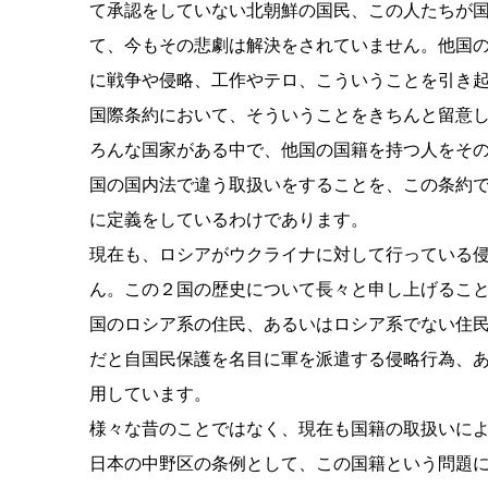
て承認をしていない北朝鮮の国民、この人たちが
て、今もその悲劇は解決をされていません。他国
に戦争や侵略、工作やテロ、こういうことを引き
国際条約において、そういうことをきちんと留意
ろんな国家がある中で、他国の国籍を持つ人をそ
国の国内法で違う取扱いをすることを、この条約
に定義をしているわけであります。
現在も、ロシアがウクライナに対して行っている
ん。この２国の歴史について長々と申し上げるこ
国のロシア系の住民、あるいはロシア系でない住
だと自国民保護を名目に軍を派遣する侵略行為、
用しています。
様々な昔のことではなく、現在も国籍の取扱いに
日本の中野区の条例として、この国籍という問題