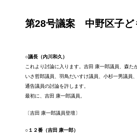
第28号議案 中野区子
○議長（内川和久）
これより討論に入ります。吉田 康一郎議員、森た
いさ哲郎議員、羽鳥だいすけ議員、小杉一男議員
通告議員の討論を許します。
最初に、吉田 康一郎議員。
〔吉田 康一郎議員登壇〕
○１２番（吉田 康一郎）