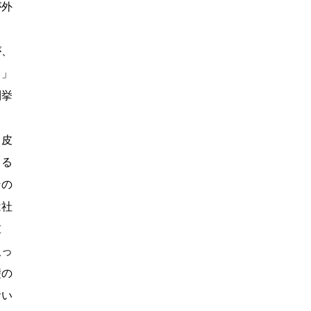
が外
が、
、」
列挙
、皮
よる
その
は社
重
入っ
礎の
おい