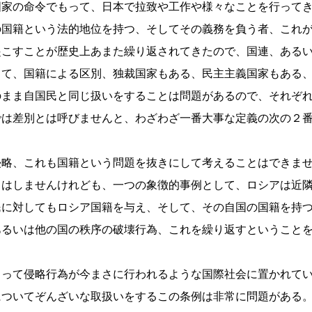
国家の命令でもって、日本で拉致や工作や様々なことを行って
の国籍という法的地位を持つ、そしてその義務を負う者、これ
起こすことが歴史上あまた繰り返されてきたので、国連、ある
して、国籍による区別、独裁国家もある、民主主義国家もある
のまま自国民と同じ扱いをすることは問題があるので、それぞ
では差別とは呼びませんと、わざわざ一番大事な定義の次の２
侵略、これも国籍という問題を抜きにして考えることはできま
とはしませんけれども、一つの象徴的事例として、ロシアは近
民に対してもロシア国籍を与え、そして、その自国の国籍を持
あるいは他の国の秩序の破壊行為、これを繰り返すということ
よって侵略行為が今まさに行われるような国際社会に置かれて
についてぞんざいな取扱いをするこの条例は非常に問題がある