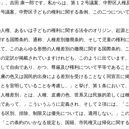
」、吉田 康一郎です。私からは、第１２号議案、中野区人権
８号議案、中野区子どもの権利に関する条例、この二つについ
の人権、あるいは子どもの権利に関する法令のオリジン、起源
関する国際条約、通称、人種差別撤廃条約、そして児童の権利
して、このあらゆる形態の人種差別の撤廃に関する国際条約、
語の定訳が掲載されていますけれども、このように出ています
にして自由であり、かつ、尊厳及び権利について平等であるこ
皮膚の色又は国民的出身による差別を受けることなく同宣言に
ことを宣明していることを考慮し、」と挙げ、第１条において
「人種差別」とは、人種、皮膚の色、世系又は民族的若しくは
先であって、」こういうふうに定義され、そして２項には、「
ける区別、排除、制限又は優先については、適用しない。」こ
、「この条約のいかなる規定も、国籍、市民権又は帰化に関す