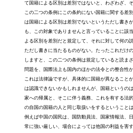
て国籍による区別は差別ではないと、わざわざ、
この二つの条例にこの条約にない国籍に関する差
は国籍による区別は差別でないというただし書き
も、この対象でありませんと言っていることに該
よる区別を差別だと規定して、それに対して何の
ただし書きに当たるものがない。たったこれだけ
しますと、この二つの条例は規定していると読ま
問題を、国際法上も国内のほかの法令との整合性
これは法律論ですが、具体的に国籍が異なること
は認識できないかもしれませんが、国籍というの
家への帰属と、そこに伴う義務、これを有する法
の自国の国籍の人と同じ取扱いをするということ
例えば中国の国民は、国防動員法、国家情報法、
常に強い厳しい、場合によっては他国の利益を害