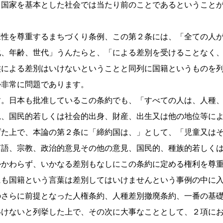
、国家を基本とした社会では当たり前のことであるということ
様性を尊重するまちづくり条例、この第２条には、「全ての人
化、年齢、世代」うんたらと、「による差別を受けることなく
族による差別はいけないということと同列に国籍というものを
か非常に問題であります。
す。日本も批准しているこの条約でも、「すべての人は、人種
見、国民的若しくは社会的出身、財産、出生又は他の地位等に
げた上で、本論の第２条に「締約国は、」として、「児童又は
言語、宗教、政治的意見その他の意見、国民的、種族的若しく
かかわらず、いかなる差別もなしにこの条約に定める権利を尊
にも国籍という言葉は差別してはいけませんという事例の中に
のさらに前提となった人権条約、人種差別撤廃条約、一番の基
いけないと列挙した上で、その次に大事なこととして、２項に