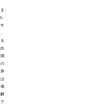
しま
れ
です
は、
よる
地位
「国
この
出身
えば
な場
理解
とで