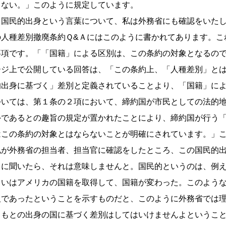
らない。」このように規定しています。
、国民的出身という言葉について、私は外務省にも確認をいた
人種差別撤廃条約Ｑ&Ａにはこのように書かれてあります。こ
事項です。「「国籍」による区別は、この条約の対象となるの
ージ上で公開している回答は、「この条約上、「人種差別」と
的出身に基づく」差別と定義されていることより、「国籍」に
ついては、第１条の２項において、締約国が市民としての法的
外であるとの趣旨の規定が置かれたことにより、締約国が行う
はこの条約の対象とはならないことが明確にされています。」
私が外務省の担当者、担当官に確認をしたところ、この国民的
うに聞いたら、それは意味しませんと。国民的というのは、例
るいはアメリカの国籍を取得して、国籍が変わった。このよう
人であったということを示すものだと、このように外務省では
、もとの出身の国に基づく差別はしてはいけませんよというこ