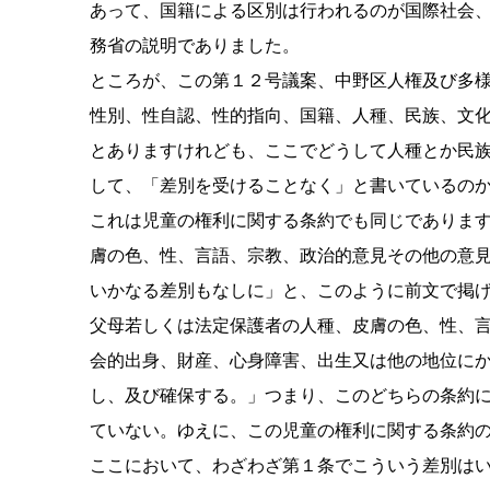
あって、国籍による区別は行われるのが国際社会
務省の説明でありました。
ところが、この第１２号議案、中野区人権及び多
性別、性自認、性的指向、国籍、人種、民族、文
とありますけれども、ここでどうして人種とか民
して、「差別を受けることなく」と書いているの
これは児童の権利に関する条約でも同じでありま
膚の色、性、言語、宗教、政治的意見その他の意
いかなる差別もなしに」と、このように前文で掲
父母若しくは法定保護者の人種、皮膚の色、性、
会的出身、財産、心身障害、出生又は他の地位に
し、及び確保する。」つまり、このどちらの条約
ていない。ゆえに、この児童の権利に関する条約
ここにおいて、わざわざ第１条でこういう差別は