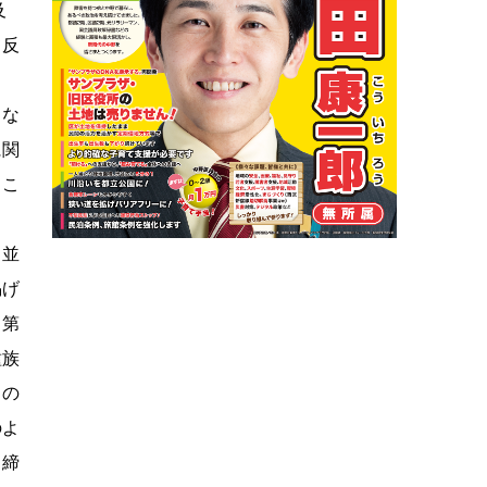
及
て反
とな
に関
ここ
。
と並
掲げ
、第
種族
この
のよ
る締