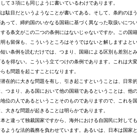
そして３項にも同じように書いているわけであります。
別は駄目だというようなことが書いてある。そして、条約のほ
があって、締約国のいかなる国籍に基づく異なった取扱いにつ
当する条文がこの二つの条例にはないじゃないですか。この国
説明も留保も、こういうところはそうではないと解しますよと
の短い条例を読むだけでは、つまり、国籍による区別も差別と
ざるを得ない。こういう立てつけの条例であります。これは大
からも問題を起こすことになります。
が潜在的に大きな問題を有し、引き起こすということは、日常
は、つまり、ある国において他の国籍であるということは、他
的地位の人であるということそのものでありますので、これを
は、大きな問題が起きることは明らかであります。
日本と違って独裁国家ですから、海外における自国民に対して
するような法的義務を負わせています。あるいは、日本は国家