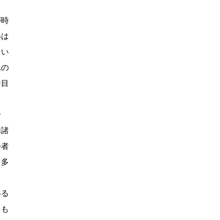
き
が時
いは
、い
れの
番目
せ
隣諸
つ者
を多
いる
。も