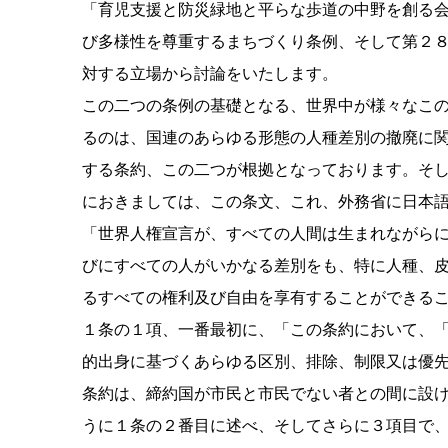
「育児支援と防災緑地と平らな歩道の中野を創る会
び多様性を尊重するまちづくり条例、そして第２
対する立場から討論をいたします。
この二つの条例の基礎となる、世界中が様々なこ
るのは、国連のあらゆる形態の人種差別の撤廃に
する条約、この二つが根拠となっております。そ
におきましては、この条文、これ、外務省に日本
「世界人権宣言が、すべての人間は生まれながら
びにすべての人がいかなる差別をも、特に人種、
るすべての権利及び自由を享有することができる
１条の１項、一番最初に、「この条約において、
的出身に基づくあらゆる区別、排除、制限又は優
条約は、締約国が市民と市民でない者との間に設
うに１条の２番目に述べ、そしてさらに３項目で