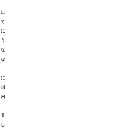
うに
いて
籍に
いう
みな
変な
的に
の国
国内
も非
とし