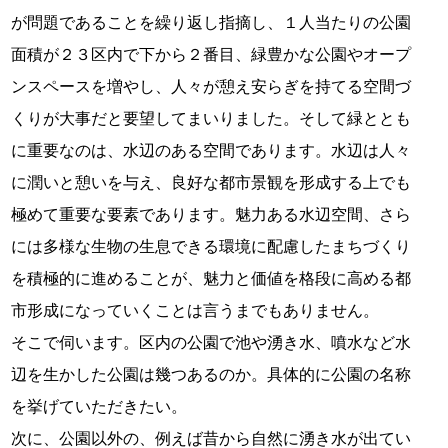
が問題であることを繰り返し指摘し、１人当たりの公園
面積が２３区内で下から２番目、緑豊かな公園やオープ
ンスペースを増やし、人々が憩え安らぎを持てる空間づ
くりが大事だと要望してまいりました。そして緑ととも
に重要なのは、水辺のある空間であります。水辺は人々
に潤いと憩いを与え、良好な都市景観を形成する上でも
極めて重要な要素であります。魅力ある水辺空間、さら
には多様な生物の生息できる環境に配慮したまちづくり
を積極的に進めることが、魅力と価値を格段に高める都
市形成になっていくことは言うまでもありません。
そこで伺います。区内の公園で池や湧き水、噴水など水
辺を生かした公園は幾つあるのか。具体的に公園の名称
を挙げていただきたい。
次に、公園以外の、例えば昔から自然に湧き水が出てい