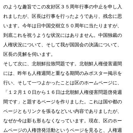
のような趣旨でこの友好区３５周年行事の中止を申し入
れましたが、区長は行事を行ったようであり、残念に思
います。今年は日中国交樹立５０周年に当たりますが、
到底これを祝うような状況にはありません。中国独裁の
人権状況について、そして我が国国会の決議について、
区長の見解を伺います。
そして次に、北朝鮮拉致問題です。北朝鮮人権侵害週間
には、昨年も人権週間と重なる期間のみポスター掲示を
行い、そして一つよかったことは区のホームページに、
「１２月１０日から１６日は北朝鮮人権侵害問題啓発週
間です」と題するページを作りました。これは国や都の
ページともリンクを張るなどいい内容でありましたが、
なぜか今は影も形もなくなっています。現在、区のホー
ムページの人権啓発活動というページを見ると、人権週