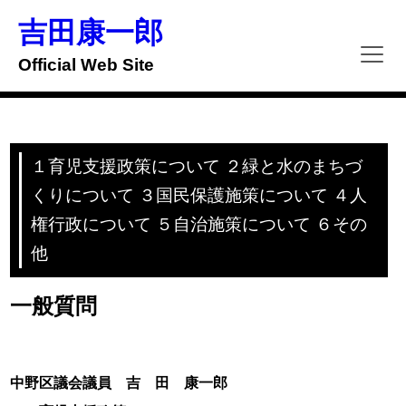
Skip
to
吉田康一郎
content
Official Web Site
１育児支援政策について ２緑と水のまちづ
くりについて ３国民保護施策について ４人
権行政について ５自治施策について ６その
他
一般質問
中野区議会議員 吉 田 康一郎