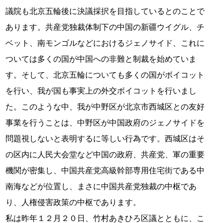
議院も北京五輪後に決議採択を目指しているとのことで
あります。共産党独裁体制下の中国の新疆ウイグル、チ
ベット、南モンゴルなどにおけるジェノサイド、これに
ついては多くの国が中国への非難と制裁を始めていま
す。そして、北京五輪についても多くの国がボイコット
を行い、我が国も事実上の外交ボイコットを行いまし
た。このような中、我が中野区が北京市西城区との友好
事業を行うことは、中野区が中国政府のジェノサイドを
問題視しないと表明するに等しい行為です。西城区はそ
の区内に人民大会堂など中国の政府、共産党、軍の重要
機関が密集し、中国共産党高級幹部専用住宅街である中
南海などが位置し、まさに中国共産党独裁の中枢であ
り、人権侵害政策の中枢であります。
私は昨年１２月２０日、竹村あきひろ区議とともに、こ