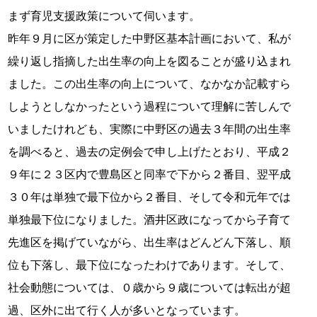
まず育児支援政策について伺います。
昨年９月に区が策定した中野区基本計画において、私が
繰り返し指摘した出生率の向上を図ることが盛り込まれ
ました。この出生率の向上について、なかなか記載すら
しようとしなかったという過程について理解に苦しんで
いましたけれども、実際に中野区の過去３年間の出生率
を調べると、過去の定例会で申し上げたとおり、平成２
９年に２３区内で豊島区と同率で下から２番目、翌平成
３０年は単独で最下位から２番目、そして令和元年では
単独最下位になりました。酒井区政になってから子育て
先進区を掲げていながら、出生率はどんどん下落し、順
位も下落し、最下位になったわけであります。そして、
社会動態については、０歳から９歳については転出が超
過、区外に出て行く人が多いとなっています。