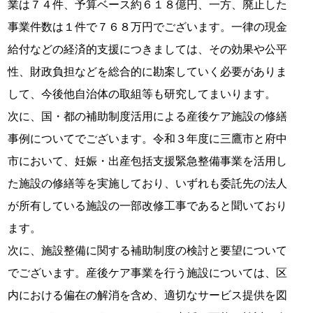
業は７４件、予算ベース約６１８億円、一方、廃止した
事業件数は１件で７６８万円でございます。一律の現金
給付などの経済的支援につきましては、その効果や公平
性、財政負担などを総合的に勘案していく必要がありま
して、今後他自治体の取組等も研究してまいります。
次に、国・都の補助制度活用による産後ケア施設の修繕
事例についてでございます。令和３年度に三鷹市と府中
市において、妊娠・出産包括支援緊急整備事業を活用し
た施設の修繕等を実施しており、いずれも委託先の法人
が所有している施設の一部改修工事であると聞いており
ます。
次に、施設整備に関する補助制度の検討と要望について
でございます。産後ケア事業を行う施設については、区
内における偏在の解消を含め、適切なサービス提供を図