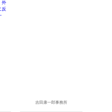
・外
に反
一
吉田康一郎事務所