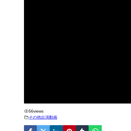
56
views
その他出演動画