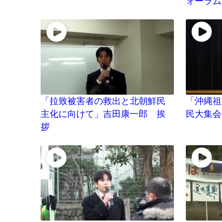
ォーラム
「拉致被害者の救出と北朝鮮民
「沖縄祖
主化に向けて」吉田康一郎 挨
民大集会
拶