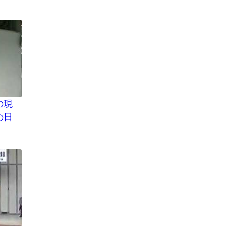
の現
の日