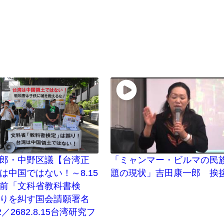
郎・中野区議【台湾正
「ミャンマー・ビルマの民
は中国ではない！～8.15
題の現状」吉田康一郎 挨
前「文科省教科書検
りを糾す国会請願署名
2／2682.8.15台湾研究フ