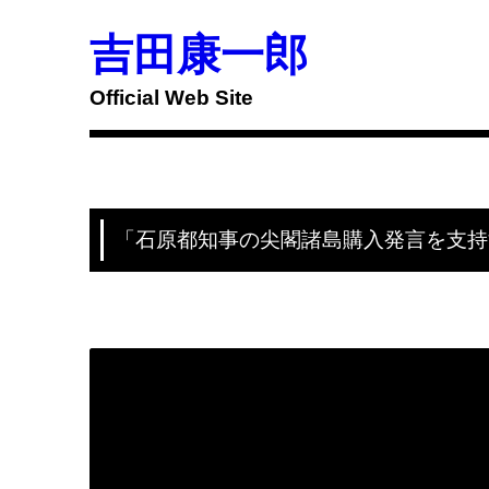
Skip
to
吉田康一郎
content
Official Web Site
「石原都知事の尖閣諸島購入発言を支持