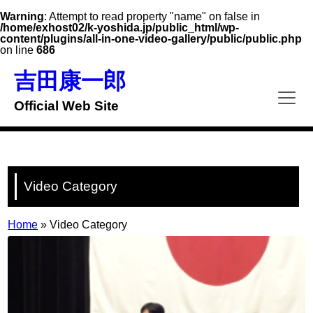
Warning
: Attempt to read property "name" on false in
/home/exhost02/k-yoshida.jp/public_html/wp-
content/plugins/all-in-one-video-gallery/public/public.php
on line
686
Skip
to
吉田康一郎
content
Official Web Site
Video Category
Home
»
Video Category