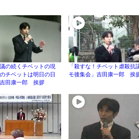
議の続くチベットの現
「殺すな！チベット虐殺抗
のチベットは明日の日
モ後集会」吉田康一郎 挨
吉田康一郎 挨拶