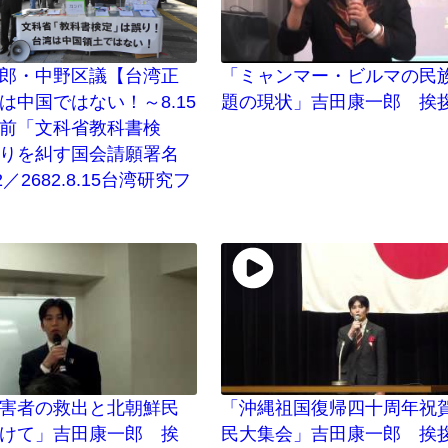
郎・中野区議【台湾正
「ミャンマー・ビルマの民
は中国ではない！～8.15
題の現状」吉田康一郎 挨
前「文科省教科書検
りを糾す国会請願署名
2／2682.8.15台湾研究フ
害者の救出と北朝鮮民
「沖縄祖国復帰四十周年祝
けて」吉田康一郎 挨
民大集会」吉田康一郎 挨