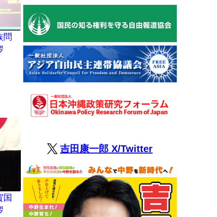
族問
拶
吉田康一郎 X/Twitter
賀国
拶