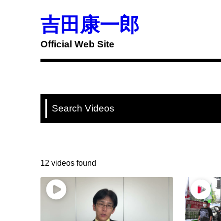
Skip
to
吉田康一郎
content
Official Web Site
Search Videos
12 videos found