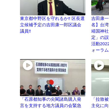
東京都中野区を守れるか‼ 区長選
吉田康一
立候補予定の吉田康一郎区議会
名】台湾
議員‼
靖国神社
定」の誤
活動202
ォーラム
「石原都知事の尖閣諸島購入発
「拉致被
言を支持する地方議員の会緊急
主化に向