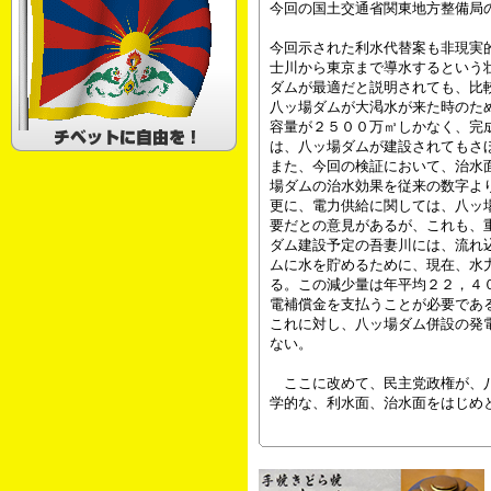
今回の国土交通省関東地方整備局
今回示された利水代替案も非現実
士川から東京まで導水するという
ダムが最適だと説明されても、比
八ッ場ダムが大渇水が来た時のた
容量が２５００万㎥しかなく、完
は、八ッ場ダムが建設されてもさ
また、今回の検証において、治水
場ダムの治水効果を従来の数字よ
更に、電力供給に関しては、八ッ
要だとの意見があるが、これも、
ダム建設予定の吾妻川には、流れ
ムに水を貯めるために、現在、水
る。この減少量は年平均２２，４
電補償金を支払うことが必要であ
これに対し、八ッ場ダム併設の発
ない。
ここに改めて、民主党政権が、八
学的な、利水面、治水面をはじめ