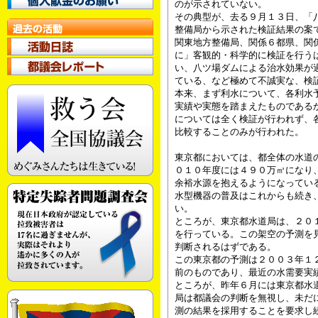
のが示されていない。
その典型が、去る９月１３日、「
整備局から示された検証結果の案
関東地方整備局、関係６都県、関
に」客観的・科学的に検証を行う
い、八ツ場ダムによる治水効果が
ている、など極めて不誠実な、検
本来、まず利水について、各利水
実績や実態を踏まえたものである
については全く検証が行われず、
比較することのみが行われた。
東京都においては、都全体の水道
０１０年度には４９０万㎥になり
余裕水源を抱えるようになってい
水型機器の普及はこれからも続き
い。
ところが、東京都水道局は、２０
を行っている。この架空の予測を
判断されるはずである。
この東京都の予測は２００３年１
前のものであり、最近の水需要実
ところが、昨年６月には東京都水
局は都議会の判断を無視し、未だ
測の結果を採用することを要求し