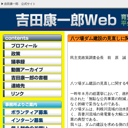
吉田康一郎 公式サイト
八ツ場ダム建設の見直しに
平成
民主党政策調査会長 前 原 誠
都議会民
都議会民
八ツ場ダム建設の見直しに関する
一昨年８月の総選挙において、政
出された「無駄な公共事業の削減
なく的確で妥当なものである。
八ツ場ダムは、利根川流域の治水
く、吾妻川流域の発電量を大幅に
業の典型である。
我々は、ダムの建設を求める側の