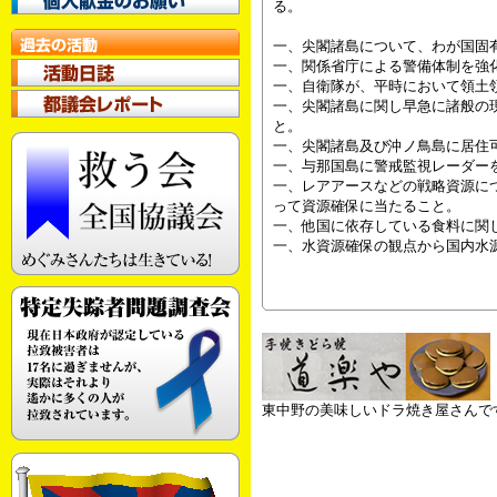
る。
一、尖閣諸島について、わが国固
一、関係省庁による警備体制を強
一、自衛隊が、平時において領土
一、尖閣諸島に関し早急に諸般の
と。
一、尖閣諸島及び沖ノ鳥島に居住
一、与那国島に警戒監視レーダー
一、レアアースなどの戦略資源に
って資源確保に当たること。
一、他国に依存している食料に関
一、水資源確保の観点から国内水
東中野の美味しいドラ焼き屋さんで