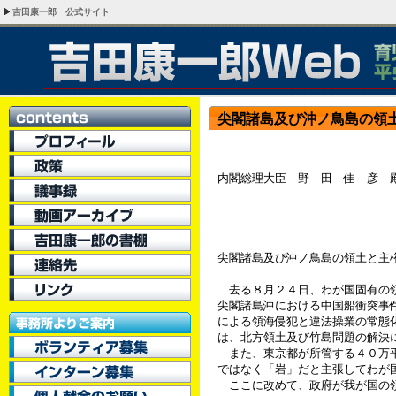
吉田康一郎 公式サイト
尖閣諸島及び沖ノ鳥島の領
平成
内閣総理大臣 野 田 佳 彦 
都議会民
都議会民
尖閣諸島及び沖ノ鳥島の領土と主
去る８月２４日、わが国固有の領
尖閣諸島沖における中国船衝突事
による領海侵犯と違法操業の常態
は、北方領土及び竹島問題の解決
また、東京都が所管する４０万平
ではなく「岩」だと主張してわが
ここに改めて、政府が我が国の領