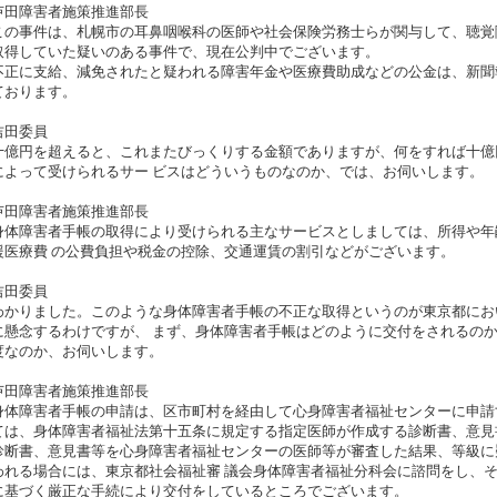
芦田障害者施策推進部長
の事件は、札幌市の耳鼻咽喉科の医師や社会保険労務士らが関与して、聴覚
取得していた疑いのある事件で、現在公判中でございます。
正に支給、減免されたと疑われる障害年金や医療費助成などの公金は、新聞
ております。
吉田委員
億円を超えると、これまたびっくりする金額でありますが、何をすれば十億
によって受けられるサー ビスはどういうものなのか、では、お伺いします。
芦田障害者施策推進部長
体障害者手帳の取得により受けられる主なサービスとしましては、所得や年
援医療費 の公費負担や税金の控除、交通運賃の割引などがございます。
吉田委員
かりました。このような身体障害者手帳の不正な取得というのが東京都にお
に懸念するわけですが、 まず、身体障害者手帳はどのように交付をされるの
度なのか、お伺いします。
芦田障害者施策推進部長
体障害者手帳の申請は、区市町村を経由して心身障害者福祉センターに申請
ては、身体障害者福祉法第十五条に規定する指定医師が作成する診断書、意見
断書、意見書等を心身障害者福祉センターの医師等が審査した結果、等級に
われる場合には、東京都社会福祉審 議会身体障害者福祉分科会に諮問をし、
に基づく厳正な手続により交付をしているところでございます。