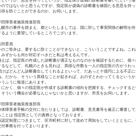
でというか、悪意を持ってというか、指定医が虚偽の診断書を書いたという場
いのではないかと思うんですが、指定医が虚偽の診断書を確固たる意思を持っ
取得を防ぐことができるのか、お伺いします。
芦田障害者施策推進部長
幌市の事件を踏まえ、都といたしましては、国に対して事実関係の解明を待
するように要望しているところでございます。
吉田委員
のご答弁は、要するに防ぐことができないと、こういうことですよね。これ
、みずからも何か対応すべきだと私は考えるんです。
えば、指定医の作成した診断書が適正なものなのかを確認するために、個々
するなどして、札幌のときも見れば、異様な件数を一人の指定医の方がうわっ
聞けばどんどん診断書出してくれるよといって、だあっと十億円に上る不正に
ね。だから、そういう異様なことが起きれば、おのずとわかってくるというか
いうふうに報道にあります。
にかく、個々の指定医が作成する診断書の傾向を把握する、チェックすると
、そういう機会が必要なんじゃないかと思いますが、所見をお伺いします。
芦田障害者施策推進部長
体障害者手帳の交付に当たりましては、診断書、意見書等を厳正に審査して
ることは 指定医としての責務となっております。
認定制度につきまして、区市町村に対して改めて周知をしていくとともに、
交付事務を行ってまいります。