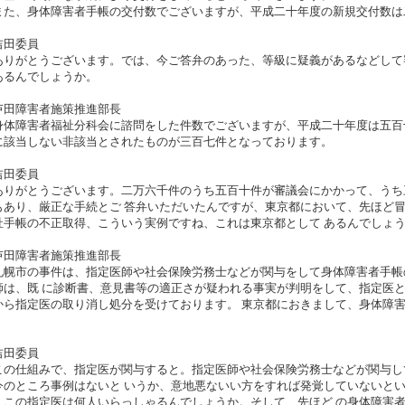
た、身体障害者手帳の交付数でございますが、平成二十年度の新規交付数は
吉田委員
りがとうございます。では、今ご答弁のあった、等級に疑義があるなどして
あるんでしょうか。
芦田障害者施策推進部長
体障害者福祉分科会に諮問をした件数でございますが、平成二十年度は五百
に該当しない非該当とされたものが三百七件となっております。
吉田委員
りがとうございます。二万六千件のうち五百十件が審議会にかかって、うち
もあり、厳正な手続とご 答弁いただいたんですが、東京都において、先ほど
祉手帳の不正取得、こういう実例ですね、これは東京都として あるんでしょ
芦田障害者施策推進部長
幌市の事件は、指定医師や社会保険労務士などが関与をして身体障害者手帳
師は、既 に診断書、意見書等の適正さが疑われる事実が判明をして、指定医
から指定医の取り消し処分を受けております。 東京都におきまして、身体障
。
吉田委員
の仕組みで、指定医が関与すると。指定医師や社会保険労務士などが関与し
今のところ事例はないと いうか、意地悪ないい方をすれば発覚していないと
、この指定医は何人いらっしゃるんでしょうか。そして、先ほど の身体障害