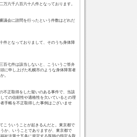
二万六千八百六十八件となっております。
審議会に諮問を行ったという件数はどれだ
十件となっておりまして、そのうち身体障
三百七件は該当しないと、こういうご答弁
冒頭に申し上げた札幌市のような身体障害者
うか。
の不正取得をした疑いのある事件で、当該
としての信頼性や適格性を欠いているとの理
害者手帳を不正取得した事例はございませ
てこういうことが起きるんだと。東京都で
いうか、いうことでありますが、東京都で
者福祉法第十五条に規定する医師の指定を取