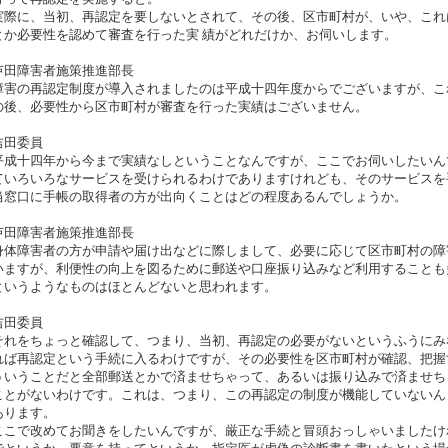
際に、当初、再認定を要しないとされて、その後、区市町村が、いや、これ
とか必要性を認めて審査を行った実 績がどれだけか、お伺いします。
芦田障害者施策推進部長
害の再認定制度が導入されましたのは平成十四年度からでございますが、こ
の後、必要性から区市町村が審査を行った実績はございません。
吉田委員
成十四年から今まで実績なしということなんですが、ここでお伺いしたいん
ていろいろなサービスを受けられるわけでありますけれども、そのサービスを
当窓口に手帳の取得者の方が出向くことはどの程度あるんでしょうか。
芦田障害者施策推進部長
体障害者の方が申請や届け出などに際しまして、必要に応じて区市町村の障
いますが、利便性の向上を図るために郵送や口座振り込みなど利用することも
というようなものはほとんどないと思われます。
吉田委員
れをちょっと確認して、つまり、当初、再認定の必要がないというふうにみ
れば再認定という手続に入るわけですが、その必要性を区市町村が確認、把握
ういうことだと全部郵送とかで済ませちゃって、あるいは振り込みで済ませち
ことがないわけです。これは、つまり、この再認定の制度が機能していないん
あります。
こで改めてお聞きをしたいんですが、厳正な手続と冒頭おっしゃいましたけ