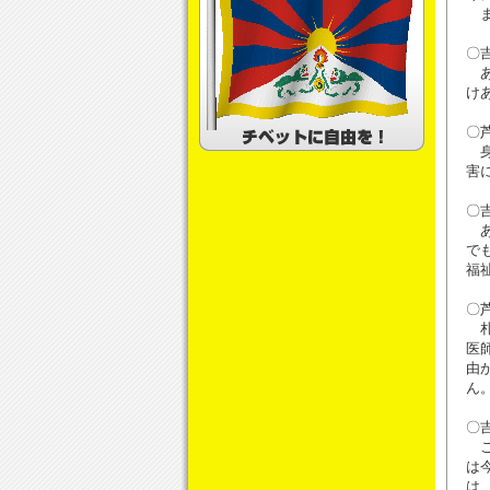
ま
〇
あ
け
〇
身
害
〇
あ
で
福
〇
札
医
由
ん
〇
こ
は
は