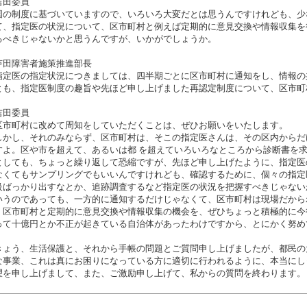
吉田委員
の制度に基づいていますので、いろいろ大変だとは思うんですけれども、少
て、指定医の状況について、区市町村と例えば定期的に意見交換や情報収集を
るべきじゃないかと思うんですが、いかがでしょうか。
芦田障害者施策推進部長
定医の指定状況につきましては、四半期ごとに区市町村に通知をし、情報の
とも、指定医制度の趣旨や先ほど申し上げました再認定制度について、区市町
吉田委員
市町村に改めて周知をしていただくことは、ぜひお願いをいたします。
かし、それのみならず、区市町村は、そこの指定医さんは、その区内からだ
すよ。区や市を超えて、あるいは都 を超えていろいろなところから診断書を
としても、ちょっと繰り返して恐縮ですが、先ほど申し上げたように、指定医
なくてもサンプリングでもいいんですけれども、確認するために、個々の指定
級ばっかり出すなとか、追跡調査するなど指定医の状況を把握すべきじゃない
いうのであっても、一方的に通知するだけじゃなくて、区市町村は現場だから
。区市町村と定期的に意見交換や情報収集の機会を、ぜひちょっと積極的に今
って十億円とか不正が起きている自治体があったわけですから、とにかく努め
ょう、生活保護と、それから手帳の問題とご質問申し上げましたが、都民の
な事業、これは真にお困りになっている方に適切に行われるように、本当にし
望を申し上げまして、また、ご激励申し上げて、私からの質問を終わります。