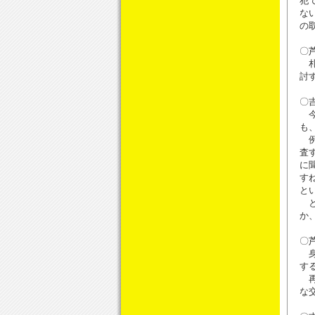
犯
な
の
〇
札
討
〇
今
も
例
査
に
す
と
と
か
〇
身
す
再
な