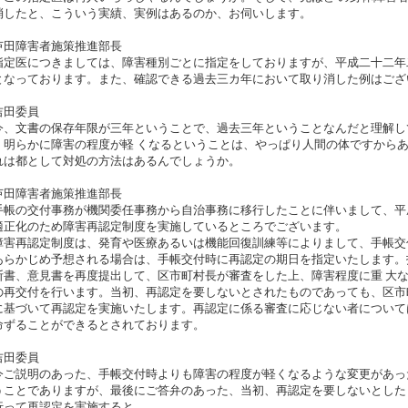
消したと、こういう実績、実例はあるのか、お伺いします。
芦田障害者施策推進部長
定医につきましては、障害種別ごとに指定をしておりますが、平成二十二年
となっております。また、確認できる過去三カ年において取り消した例はござ
吉田委員
、文書の保存年限が三年ということで、過去三年ということなんだと理解し
、明らかに障害の程度が軽 くなるということは、やっぱり人間の体ですから
れは都として対処の方法はあるんでしょうか。
芦田障害者施策推進部長
帳の交付事務が機関委任事務から自治事務に移行したことに伴いまして、平
適正化のため障害再認定制度を実施しているところでございます。
害再認定制度は、発育や医療あるいは機能回復訓練等によりまして、手帳交
あらかじめ予想される場合は、手帳交付時に再認定の期日を指定いたします。
断書、意見書を再度提出して、区市町村長が審査をした上、障害程度に重 大
の再交付を行います。当初、再認定を要しないとされたものであっても、区市
に基づいて再認定を実施いたします。再認定に係る審査に応じない者について
命ずることができるとされております。
吉田委員
ご説明のあった、手帳交付時よりも障害の程度が軽くなるような変更があっ
うことでありますが、最後にご答弁のあった、当初、再認定を要しないとした
行って再認定を実施すると。