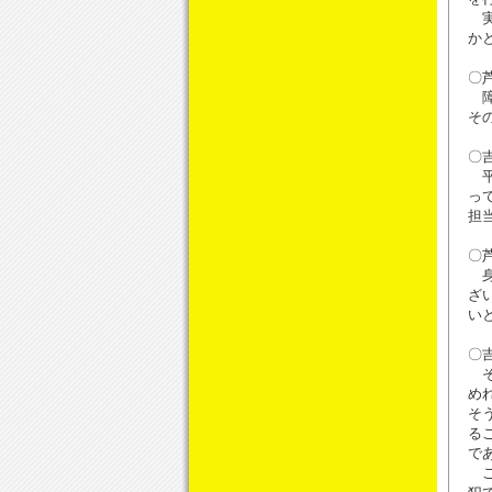
実
か
〇
障
そ
〇
平
っ
担
〇
身
ざ
い
〇
そ
め
そ
る
で
こ