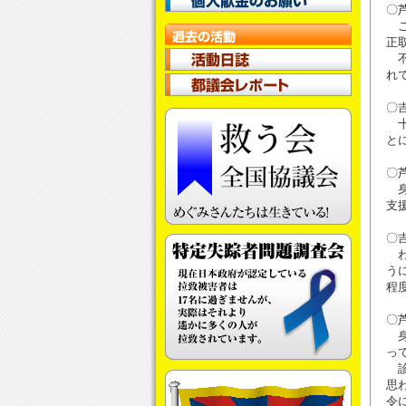
〇
こ
正
不
れ
〇
十
と
〇
身
支
〇
わ
う
程
〇
身
っ
診
思
令