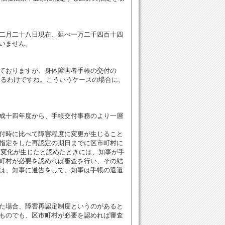
二月二十八日現在、延べ一万二千四百十四
いません。
ておりますが、身体障害者手帳の交付の
あるわけですね。こういうケースの場合に、
成十四年度から、手帳交付事務のより一層
付時に比べて障害程度に変更が生じること
指定をした再認定の期日までに区市町村に
な変化が生じたと認めたときには、知事が手
町村が必要を認めれば審査を行い、その結
は、知事に通告をして、知事は手帳の返還
た場合、障害再認定制度というのがあると
ものでも、区市町村が必要を認めれば審査