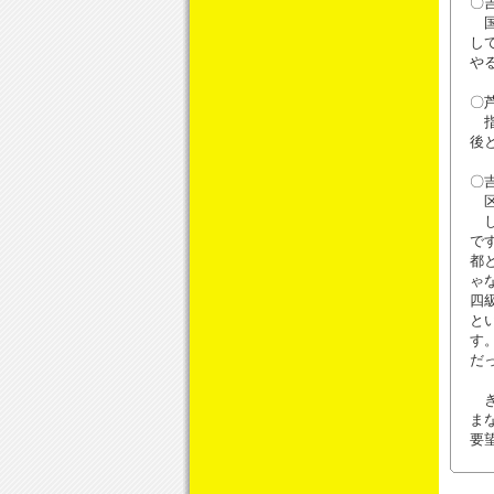
〇
国
し
や
〇
指
後
〇
区
し
で
都
ゃ
四
と
す
だ
き
ま
要