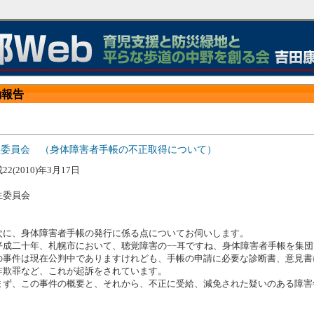
動報告
生委員会 （身体障害者手帳の不正取得について）
22(2010)年3月17日
生委員会
に、身体障害者手帳の発行に係る点についてお伺いします。
成二十年、札幌市において、聴覚障害の−−耳ですね、身体障害者手帳を集団
の事件は現在公判中でありますけれども、手帳の申請に必要な診断書、意見書
詐欺罪など、これが起訴をされています。
ず、この事件の概要と、それから、不正に受給、減免された疑いのある障害
。