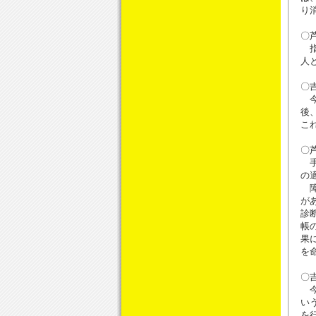
り
〇
指
人
〇
今
後
こ
〇
手
の
障
が
診
帳
果
を
〇
今
い
を