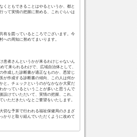
なくともできることはやるというか、都と
行って実情の把握に努める、これぐらいは
共有を図っているところでございます。今
村への周知に努めてまいります。
け患者さんというかが来るわけじゃないん
求めて来られるわけで、広域自治体として、
の作成した診断書が適正なものか、悉皆じ
医が作成する診断書の傾向、この人は何か
かと。チェックというのがなかなか大変だ
わかっているということが多いと思うんで
後設けていただいて、実情の把握、これ、
ていただきたいなとご要望をいたします。
大切な予算で行われる福祉保健局のさまざ
っかりと取り組んでいただくように改めて