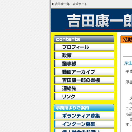
吉田康一郎 公式サイト
活
厚
平成
厚
次
平
こ
も
ま
す