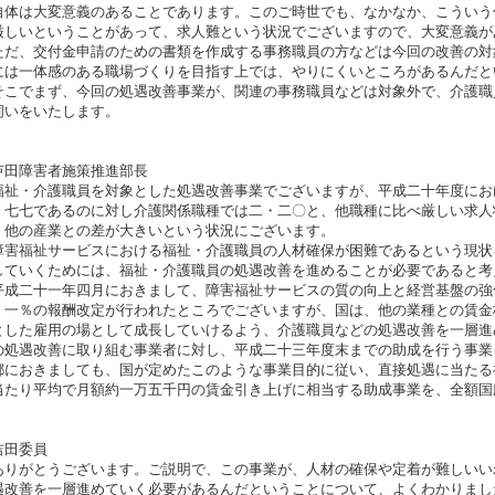
自体は大変意義のあることであります。このご時世でも、なかなか、こういう
厳しいということがあって、求人難という状況でございますので、大変意義が
だ、交付金申請のための書類を作成する事務職員の方などは今回の改善の対
には一体感のある職場づくりを目指す上では、やりにくいところがあるんだと
こでまず、今回の処遇改善事業が、関連の事務職員などは対象外で、介護職
伺いをいたします。
芦田障害者施策推進部長
祉・介護職員を対象とした処遇改善事業でございますが、平成二十年度にお
・七七であるのに対し介護関係職種では二・二〇と、他職種に比べ厳しい求人
、他の産業との差が大きいという状況にございます。
害福祉サービスにおける福祉・介護職員の人材確保が困難であるという現状
していくためには、福祉・介護職員の処遇改善を進めることが必要であると考
成二十一年四月におきまして、障害福祉サービスの質の向上と経営基盤の強
・一％の報酬改定が行われたところでございますが、国は、他の業種との賃金
とした雇用の場として成長していけるよう、介護職員などの処遇改善を一層進
の処遇改善に取り組む事業者に対し、平成二十三年度末までの助成を行う事業
におきましても、国が定めたこのような事業目的に従い、直接処遇に当たる
当たり平均で月額約一万五千円の賃金引き上げに相当する助成事業を、全額国
吉田委員
りがとうございます。ご説明で、この事業が、人材の確保や定着が難しいい
遇改善を一層進めていく必要があるんだということについて、よくわかりまし