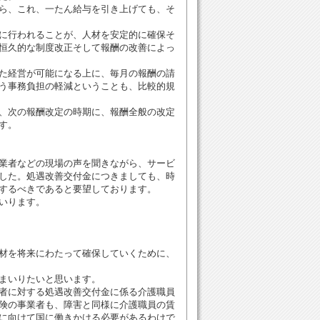
ら、これ、一たん給与を引き上げても、そ
に行われることが、人材を安定的に確保そ
恒久的な制度改正そして報酬の改善によっ
た経営が可能になる上に、毎月の報酬の請
う事務負担の軽減ということも、比較的規
、次の報酬改定の時期に、報酬全般の改定
す。
業者などの現場の声を聞きながら、サービ
した。処遇改善交付金につきましても、時
するべきであると要望しております。
いります。
材を将来にわたって確保していくために、
まいりたいと思います。
者に対する処遇改善交付金に係る介護職員
険の事業者も、障害と同様に介護職員の賃
に向けて国に働きかける必要があるわけで