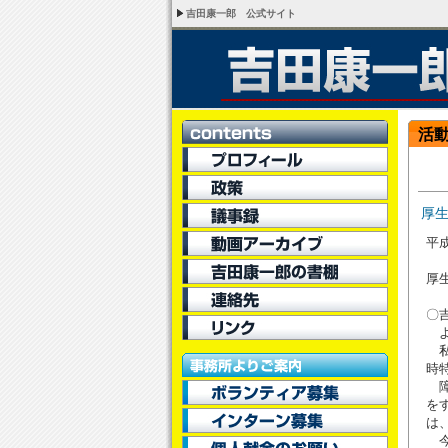
吉田康一郎 公式サイト
活
厚
平成
厚
〇
よ
私
時
障
を
は
今