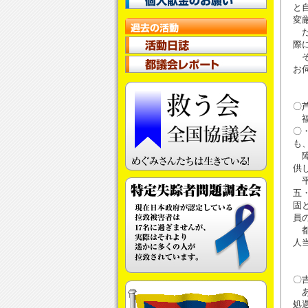
と
変
た
際
そ
お
〇
福
〇
も
障
供
平
五
固
員
都
人
〇
あ
処