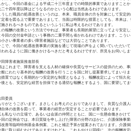
かし、今回の基金による平成二十三年度までの時限的事業でありますことか
先二十四年度以降はどうなるのかという心配は当然あるわけであります。
うした職員の処遇改善というのは、本来、職員全体の方を対象にして安定的
て定着を図る上で重要でありまして、当面は時限的な措置としても、本来は、
実施されるべきものであるというふうに私は考えるわけであります。
の報酬の改善という方法でやれば、事業者も長期的展望に立ってより安定し
と今回の交付金申請という事務の二重手間も省かれるわけであります。こうい
の小さい事業者の多い障害者施設などでは大切なことであります。
こで、今回の処遇改善事業の実施を通じて現場の声をよく聞いていただいて
行われるように国に働きかけるべきだと考えるわけですが、所見をお伺いしま
芦田障害者施策推進部長
はこれまで、障害者を支える人材の確保や良質なサービスの提供のため、事
全般にわたり基本的な報酬の改善を行うことを国に対し提案要求してまいりま
的措置ではなく長期的かつ安定的な制度となるよう、報酬改定によって恒久化
後とも、安定的な経営を担保できる適切な報酬とするよう、国に要望してま
吉田委員
りがとうございます。まさしくお考えのとおりでありまして、良質な介護人
酬自体の改善を図って、事業者の経営が安定することが必要であります。
も私なりの立場で、あるいは会派の仲間とともに、国に一生懸命働きかけて
回の定例会では、本日質疑を申し上げた障害の分野のほかに、介護保険事業
遇改善等臨時特例基金条例案、これと補正予算が提案されております。介護保
改善に取り組むわけでありますけれども、これもやはり同様に、次の報酬改定