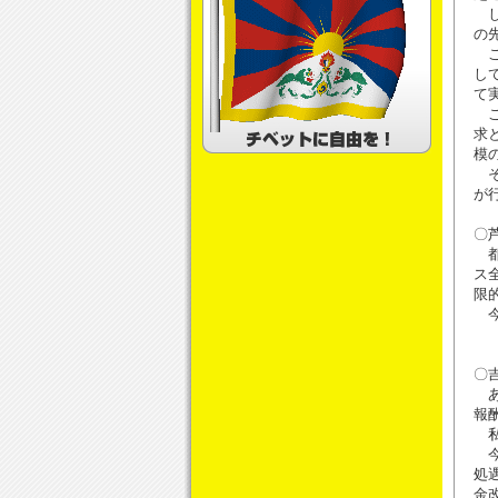
し
の
こ
し
て
こ
求
模
そ
が
〇
都
ス
限
今
〇
あ
報
私
今
処
金