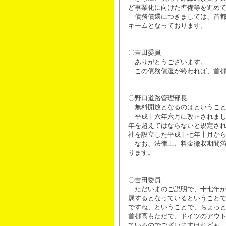
ど事業化に向けた準備等を進め
債務償還につきましては、首都
キームとなっております。
〇吉田委員
ありがとうございます。
この債務償還が終われば、首都
〇野口道路管理部長
無料開放となるのはということ
平成十六年六月に改正されまし
年を超えてはならないと規定さ
社を設立した平成十七年十月か
なお、法律上、料金徴収期間満
ります。
〇吉田委員
ただいまのご説明で、十七年か
属するとなっているということ
ですね、ということで、ちょっ
首都高もただで、ドイツのアウ
ているのでございますけれども