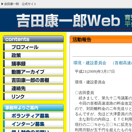
吉田康一郎 公式サイト
活動報告
環境・建設委員会 （首都高速
平成21(2009)年3月17日
環境・建設委員会
〇吉田委員
続きまして、第九十二号議案の
今回の首都高速道路の料金改定
ので、対距離料金の二年先送り
るんですが、先ほど大津委員の
主な割引の内容は、ＥＴＣ利用
現行の二〇％から三〇％に拡充
利用月額が五千円を超えたもの