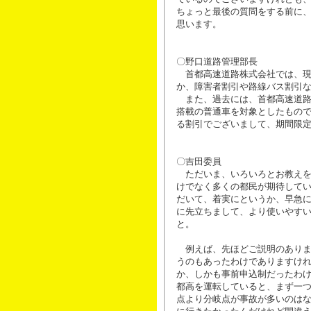
ちょっと最後の質問をする前に
思います。
〇野口道路管理部長
首都高速道路株式会社では、現
か、障害者割引や路線バス割引
また、過去には、首都高速道路
搭載の普通車を対象としたもの
る割引でございまして、期間限
〇吉田委員
ただいま、いろいろとお教えを
けでなく多くの都民が期待して
だいて、着実にというか、早急
に先立ちまして、より使いやす
と。
例えば、先ほどご説明のありま
うのもあったわけでありますけ
か、しかも事前申込制だったわ
都高を運転していると、まず一
点より分岐点が事故が多いのは