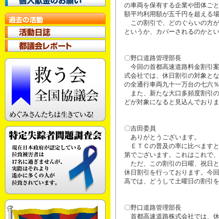
の車両を保有する企業や団体ご
額平均利用額が五千円を超える
この割引で、どのぐらいの方が
というか、カバーされるのかと
〇野口道路管理部長
今回の首都高速道路料金割引案
式会社では、休日割引の対象と
の全通行車両九十一万台の七六
また、新たな大口多頻度割引の
どが対象になると見込んでおり
〇吉田委員
ありがとうございます。
ＥＴＣの普及の率に比べますと
第でございます。これはこれで
ただ、この割引の日曜、祝日と
休日割引を行っております。今
高では、どうして土曜日の割引
〇野口道路管理部長
首都高速道路株式会社では、休