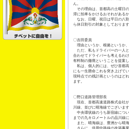
ん。
その理由は、首都高の土曜日の
滞に拍車をかけるおそれがある
なお、日曜、祝日は平日の八割
ら休日割引の対象としておりま
〇吉田委員
理由というか、根拠というか、
ただ、私もドライバーの一人と
合わせてドライバーも考えるわ
有料制の撤廃ということを提案
私は、個人的には、ぜひ首都高
にも一生懸命これを突き上げて
現時点での残計画というのはど
ます。
〇野口道路管理部長
現在、首都高速道路株式会社が
川線、並びに晴海線でございま
中央環状線のうち新宿線につい
までの九キロメートルの品川線
また、晴海線は、豊洲から晴海
さらに、供用中路線の改築事業