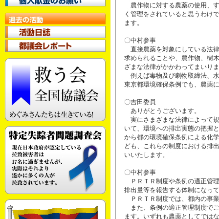
農作物に対する農薬の使用、す
く管理をされていると思うわけ
ます。
〇中村参事
直接農薬を対象にしている法律
求められることや、農作物、樹
ざまな法律がかかわってまいり
例えば毒物及び劇物取締法、水
東京都環境確保条例でも、農薬
〇吉田委員
ありがとうございます。
実にさまざまな法律によって規
いて、環境への排出実態の把握
から都の環境確保条例による化
ども、これらの制度における排
いいたします。
〇中村参事
ＰＲＴＲ制度や条例の適正管理
排出量等を報告する体制になっ
ＰＲＴＲ制度では、都内の事業
また、条例の適正管理制度でご
ます。いずれも農薬としてでは