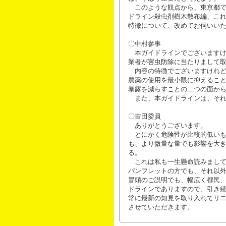
このような観点から、東京都で
ドライン殺虫剤樹木散布編、こ
特徴について、改めてお伺いい
〇中村参事
本ガイドラインでございますけ
業者が害虫防除に当たりまして
内容の特徴でございますけれど
農薬の使用を最小限に抑えるこ
暴露を減らすことの二つの面か
また、本ガイドラインは、それ
〇吉田委員
ありがとうございます。
とにかく危険性が比較的低いも
も、より微量な量でも影響を大
る。
これは私も一生懸命読みまして
パンフレットの方でも、それ以
冒頭のご説明でも、幅広く都民
ドラインでありますので、引き
常に最新の知見を取り入れてリ
させていただきます。