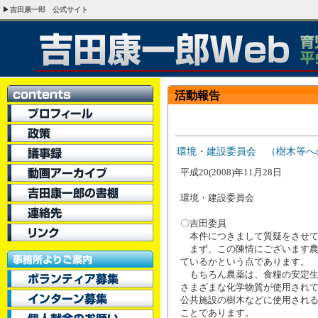
吉田康一郎 公式サイト
活動報告
環境・建設委員会 （樹木等へ
平成20(2008)年11月28日
環境・建設委員会
〇吉田委員
本件につきまして質疑をさせて
まず、この陳情にございます農
ているかという点であります。
もちろん農薬は、食糧の安定生
さまざまな化学物質が使用され
公共施設の樹木などに使用され
ことであります。