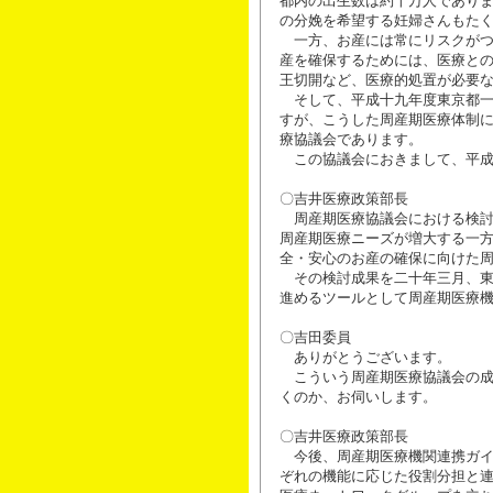
都内の出生数は約十万人であり
の分娩を希望する妊婦さんもた
一方、お産には常にリスクがつ
産を確保するためには、医療と
王切開など、医療的処置が必要
そして、平成十九年度東京都一
すが、こうした周産期医療体制
療協議会であります。
この協議会におきまして、平成
〇吉井医療政策部長
周産期医療協議会における検討
周産期医療ニーズが増大する一
全・安心のお産の確保に向けた
その検討成果を二十年三月、東
進めるツールとして周産期医療
〇吉田委員
ありがとうございます。
こういう周産期医療協議会の成
くのか、お伺いします。
〇吉井医療政策部長
今後、周産期医療機関連携ガイ
ぞれの機能に応じた役割分担と