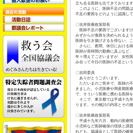
立ち去る医師も出てきておりま
このように、医師不足の問題は
不足の要因をどのように認識し
〇吉井医療政策部長
医師不足の要因でございますけ
みずからが進路を決められるよ
医師を引き揚げざるを得ない、
さらに、夜間、休日における病
医師が長時間の勤務に及ぶなど
年々増えてございますが、女性
み合って今日の医師の不足とい
〇吉田委員
ありがとうございます。
ただいまのご答弁で、医師の不
きました。小児医療や周産期医
で、そういう医療に携わる医師
そこで、東京都では平成十九年
ります。その検討の内容とその
〇吉井医療政策部長
平成十九年六月、都内の医療関
小児科など医師確保の現状と課
れども、協議会として医師の確