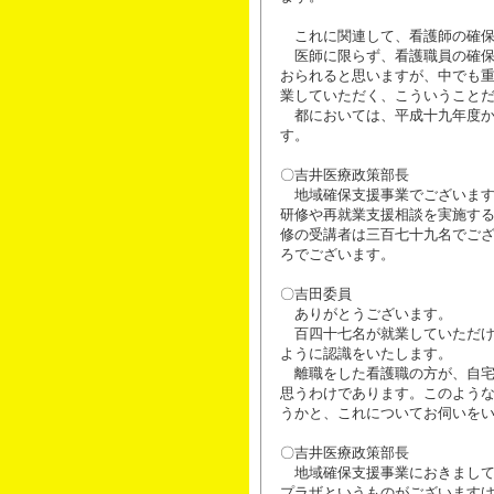
これに関連して、看護師の確保
医師に限らず、看護職員の確保
おられると思いますが、中でも
業していただく、こういうこと
都においては、平成十九年度か
す。
〇吉井医療政策部長
地域確保支援事業でございます
研修や再就業支援相談を実施す
修の受講者は三百七十九名でご
ろでございます。
〇吉田委員
ありがとうございます。
百四十七名が就業していただけ
ように認識をいたします。
離職をした看護職の方が、自宅
思うわけであります。このよう
うかと、これについてお伺いを
〇吉井医療政策部長
地域確保支援事業におきまして
プラザというものがございます