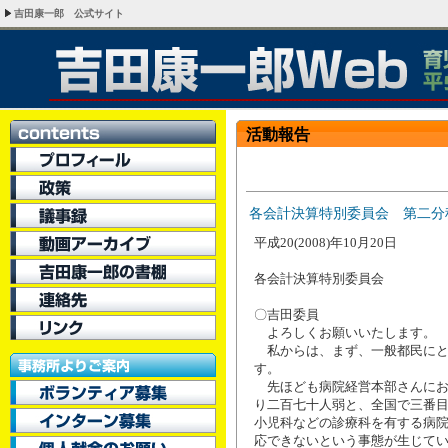
吉田康一郎 公式サイト
活動報告
各会計決算特別委員会 第二分
平成20(2008)年10月20日
各会計決算特別委員会
〇吉田委員
よろしくお願いいたします。
私からは、まず、一般都民にと
す。
先ほども病院経営本部さんにお
り二百七十人弱と、全国で三番
小児科などの診療科を有する病
応できないという事態が生じて