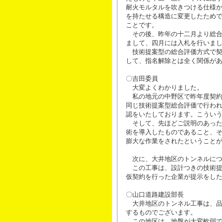
耐火モルタルを吹きつける仕様
を持たせる構造に変更したため
ことです。
その後、昨年の十二月より総合
まして、四月には入札を行いま
技術提案型の総合評価方式で契
して、指名解除とは全く関係が
〇吉田委員
大変よくわかりました。
私の地元の中野区で昨年度契約
同じ技術提案型総合評価で行わ
認をいたしております。こうい
そして、先ほどご説明のあった
術を導入したものであること、
膨大な作業をされたということ
次に、大井地区のトンネルにつ
この工事は、設計つきの技術提
仮契約を行った企業が提示をし
〇山口道路建設部長
大井地区のトンネル工事は、品
するものでございます。
この地区は、地盤が大変軟弱で