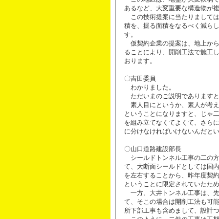
あるなど、大変重要な構造物が
この技術提案に当たりましては
積を、掘る面積をなるべく減ら
す。
仮契約企業の提案は、地上から
ることにより、開削工法で施工
おります。
〇吉田委員
わかりました。
ただいまのご説明でありますと
素人目にというか、素人が考え
ということになりますと、じゃ
を組み立てなくてよくて、さら
に分けなければいけないんだと
〇山口道路建設部長
シールドトンネル工事の二の方
て、大断面シールドとしては国
を左右することから、昨年度契
ということに限定されていたた
一方、大井トンネル工事は、先
て、そこの場合は開削工法も可
所下部工事も含めまして、設計