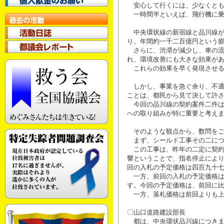
安心して行くには、少なくとも
一時間半といえば、飛行機に乗
中央環状線の新宿線と品川線が
り、年間約一千二百億円という
さらに、渋滞が減少し、車の流
れ、環境改善にも大きな効果が
これらの効果を早く発現させる
しかし、事業を急ぐ余り、不適
ことは、都民から見て決して許
今回の品川線の契約案件二件は
への取り組みが特に重要と考え
そのような観点から、数問をご
まず、シールド工事その二につ
この工事は、昨年の二定に契約
響ということで、指名停止によ
回の入札の予定価格は四百九十
一方、前回の入札の予定価格は
す。今回の予定価格は、前回に
一方、落札価格は前回よりも上
〇山口道路建設部長
都は、中央環状品川線につきま