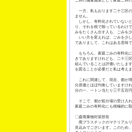
ごみの減量施策として家庭ごみ
一方、私もおります二十三区の
ません。
しかし、有料化されていないと
り、それを税で賄っているわけ
みをたくさん出す人も、ごみを
いい方を変えれば、ごみを少し
でありまして、これはある意味
もちろん、家庭ごみの有料化に
きでありますけれども、二十三
組んでいることは評価いたしま
を図ることが必要だと私は考え
これに関連して、現在、都が埋
分原価とほぼ均衡していますけ
分の一、一トン当たり三千五百
そこで、都が処分場の受け入れ
家庭ごみの有料化にも積極的に
〇森廃棄物対策部長
廃プラスチックのマテリアルリ
見込みでございます。このため