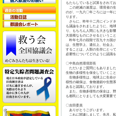
もたらしていると試算をされて
この絶滅の速度は、環境省の生
のが、一九六〇年ごろには一年
ります。
さらに、昨年十二月にインドネ
も議論をされましたように、地
り、もちろん人間にも大きな影
大規模なものにさせるというこ
昨年七月の段階で百九十カ国が
は、生態学上、遺伝上、社会上
することは、人類の生存にとっ
必要性についてどのように認識
〇中島自然環境部長
ただいまご質問にもありました
生物の多様性を保全していくこ
生物多様性は、地球上に生命が
様性の確保は、食物連鎖や生態
あると認識しております。
また、生物多様性の保全は、野
も都民にとりましても大変重要
〇吉田委員
ありがとうございます。
これに関連しまして、先月、私