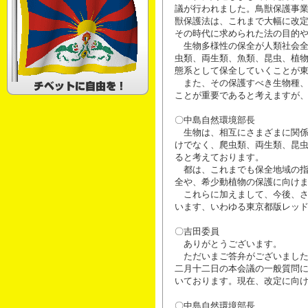
議が行われました。鳥獣保護事
獣保護法は、これまで大幅に改
その時代に求められた法の目的
生物多様性の保全が人類社会全
虫類、両生類、魚類、昆虫、植
態系として保全していくことが
また、その保護すべき生物種、
ことが重要であると考えますが
〇中島自然環境部長
生物は、相互にさまざまに関係
けでなく、爬虫類、両生類、昆
ると考えております。
都は、これまでも保全地域の指
全や、希少動植物の保護に向け
これらに加えまして、今後、さ
います、いわゆる東京都版レッ
〇吉田委員
ありがとうございます。
ただいまご答弁がございました
二月十二日の本会議の一般質問
いております。現在、改定に向
〇中島自然環境部長