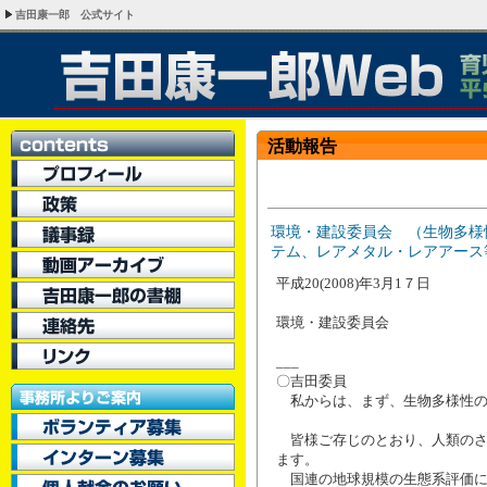
吉田康一郎 公式サイト
活動報告
環境・建設委員会 （生物多様
テム、レアメタル・レアアース
平成20(2008)年3月1７日
環境・建設委員会
___
〇吉田委員
私からは、まず、生物多様性の
皆様ご存じのとおり、人類のさ
ます。
国連の地球規模の生態系評価に