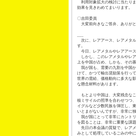
利用対象拡大の検討に当たりま
効果を見きわめてまいります。
〇吉田委員
大変前向きなご答弁、ありがと
___
次に、レアアース、レアメタル
す。
今日、レアメタルやレアアース
しかし、このレアメタルやレア
上を中国が占め、しかも、その
我が国も、需要の九割を中国か
けて、かつて輸出奨励策を行っ
世界の需給、価格動向に多大な
な懸念材料があります。
もとより中国は、大変残念なこ
核ミサイルの照準を合わせつつ
イグルなど少数民族を弾圧し、
いとまがないんですが、非常に
我が国にとって非常にカントリ
を図ることは、非常に重要な課
先日の本会議の質疑で、レアメ
みとして処理しているごみの中