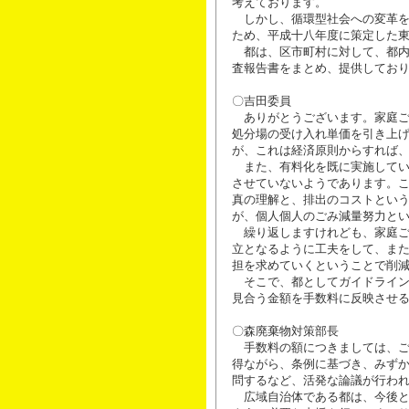
考えております。
しかし、循環型社会への変革を
ため、平成十八年度に策定した
都は、区市町村に対して、都内
査報告書をまとめ、提供してお
〇吉田委員
ありがとうございます。家庭ご
処分場の受け入れ単価を引き上
が、これは経済原則からすれば
また、有料化を既に実施してい
させていないようであります。
真の理解と、排出のコストとい
が、個人個人のごみ減量努力と
繰り返しますけれども、家庭ご
立となるように工夫をして、ま
担を求めていくということで削
そこで、都としてガイドライン
見合う金額を手数料に反映させ
〇森廃棄物対策部長
手数料の額につきましては、ご
得ながら、条例に基づき、みず
問するなど、活発な論議が行わ
広域自治体である都は、今後と