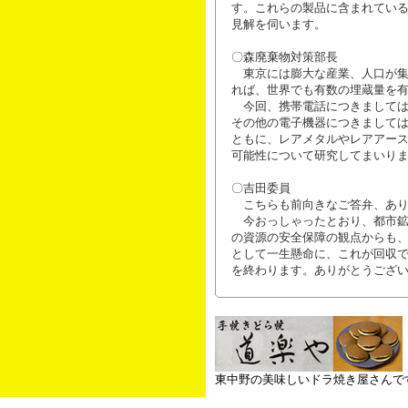
す。これらの製品に含まれてい
見解を伺います。
〇森廃棄物対策部長
東京には膨大な産業、人口が集
れば、世界でも有数の埋蔵量を
今回、携帯電話につきましては
その他の電子機器につきまして
ともに、レアメタルやレアアー
可能性について研究してまいり
〇吉田委員
こちらも前向きなご答弁、あり
今おっしゃったとおり、都市鉱
の資源の安全保障の観点からも
として一生懸命に、これが回収
を終わります。ありがとうござ
東中野の美味しいドラ焼き屋さんで