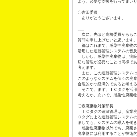
よう、必要な支援を行ってまい
〇吉田委員
ありがとうございます。
___
次に、先ほど高橋委員からもご
質問を申し上げたいと思います
都はこれまで、感染性廃棄物の
活用した追跡管理システムの普
しかし、感染性廃棄物は、病院
切な管理が必要なことは同様で
考えます。
また、この追跡管理システムは
このようなシステムを個々の廃
合理的かつ経済的であると考え
そこで、まず、ＩＣタグを活用
考えるか、次いで、感染性廃棄
〇森廃棄物対策部長
ＩＣタグの追跡管理は、産業廃
Ｃタグによる追跡管理システム
ましても、システムの導入を働
感染性廃棄物以外でも、廃棄さ
廃棄物には利用することが技術