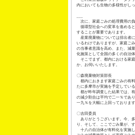
内においても生物の多様性がし
___
次に、家庭ごみの処理費用の負
循環型社会への変革を進めると
することが重要であります。
産業廃棄物については排出者に
いるわけでありますが、家庭ご
の当事者意識を高め、また、減
化施策として全国の多くの自治
そこでまず、都内における家庭
か、お伺いいたします。
〇森廃棄物対策部長
都内におきます家庭ごみの有料
たに多摩市が実施を予定してい
都が昨年調査した結果では、有
の減少割合は平均で二一％であ
一九％を大幅に上回っておりま
〇吉田委員
ありがとうございます。今、多
り、そして、ここでごみ量が、
十八の自治体が有料化を実施し