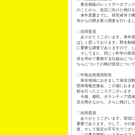
東京都版のレッドデータブック
のことから、改定に向けた検討
来年度夏までに、研究者等で構
等からの聞き取り調査を行いま
〇吉田委員
ありがとうございます。来年度
ばしく思っております。野生動
に重要な調査でありますので、
そしてまた、同じく昨年の第四
供を求めて蓄積する仕組みにつ
ちらについての検討状況につい
〇中島自然環境部長
保全地域におきまして保全活動
団体情報交換会、この場におき
頼を行ったところでございます
今後、都民、ボランティア団体
見を聞きながら、さらに検討し
〇吉田委員
ありがとうございます。冒頭に
重要であります。そして、その
査、そして策定が不可欠でござ
この東京都版レッドデータブッ