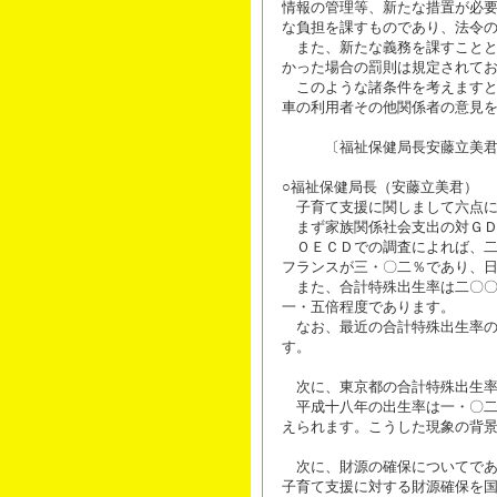
情報の管理等、新たな措置が必
な負担を課すものであり、法令
また、新たな義務を課すことと
かった場合の罰則は規定されて
このような諸条件を考えますと
車の利用者その他関係者の意見
〔福祉保健局長安藤立美君
○福祉保健局長（安藤立美君）
子育て支援に関しまして六点に
まず家族関係社会支出の対ＧＤ
ＯＥＣＤでの調査によれば、二
フランスが三・〇二％であり、
また、合計特殊出生率は二〇〇
一・五倍程度であります。
なお、最近の合計特殊出生率の
す。
次に、東京都の合計特殊出生率
平成十八年の出生率は一・〇二
えられます。こうした現象の背
次に、財源の確保についてであ
子育て支援に対する財源確保を