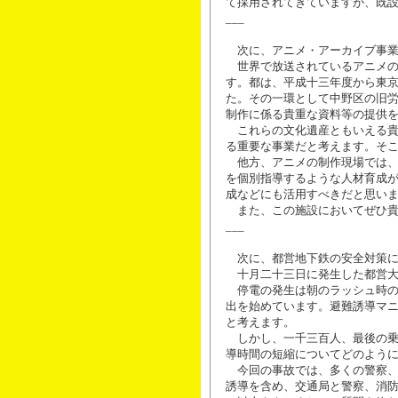
て採用されてきていますが、既
___
次に、アニメ・アーカイブ事業
世界で放送されているアニメの
す。都は、平成十三年度から東
た。その一環として中野区の旧
制作に係る貴重な資料等の提供
これらの文化遺産ともいえる貴
る重要な事業だと考えます。そ
他方、アニメの制作現場では、
を個別指導するような人材育成
成などにも活用すべきだと思い
また、この施設においてぜひ貴
___
次に、都営地下鉄の安全対策に
十月二十三日に発生した都営大
停電の発生は朝のラッシュ時の
出を始めています。避難誘導マ
と考えます。
しかし、一千三百人、最後の乗
導時間の短縮についてどのよう
今回の事故では、多くの警察、
誘導を含め、交通局と警察、消