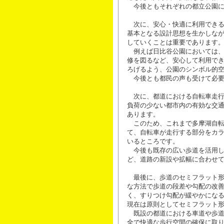
今後ともそれぞれの都立公園に
次に、安心・快適に利用できる
基本となる設計思想を生かしな
していくことは重要であります
例えば日比谷公園においては、
修を図るなど、安心して利用で
ろげるよう、公園のシンボル的
今後とも都民の声も受けて必要
次に、都道における自転車走行
負荷の少ない都市内の有効な交
あります。
このため、これまで多摩湖自転
て、自転車が走行する部分をカ
いるところです。
今後も既存の広い歩道を活用し
ど、道路の新設や拡幅に合わせ
最後に、歩道のセミフラット形
な方法で歩道の段差や勾配の改
く、すりつけ勾配が緩やかにな
現在は原則としてセミフラット
既設の都道における車道や歩道
全で快適な歩行空間の確保に取