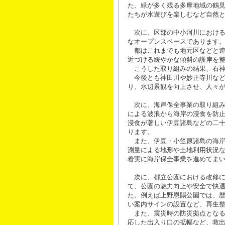
た、緑が多く残る多摩地域の鶴
たちが水遊びを楽しむなど自然
次に、区部の中小河川における
なオープンスペースであります
都はこれまでも地元区などと連
近づける緩やかな傾斜の護岸を
こうした取り組みの結果、石神
今後とも神田川や妙正寺川など
り、水辺景観を向上させ、人々
次に、海岸保全事業の取り組み
による波浪から海岸の浸食を防
浸食が著しい伊豆諸島などの二
ります。
また、伊豆・小笠原諸島の海岸
測量による地形や土地利用状況
着実に海岸保全事業を進めてま
次に、都立公園における改修に
て、公園の魅力向上や安全で快
た。例えば上野恩賜公園では、
い案内サインの設置など、再生
また、震災時の防災拠点となる
応した出入り口の拡幅など、救