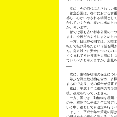
次に、今の時代にふさわしい都
都立公園は、都市における貴重
感じ、心がいやされる場所とし
かしていくため、新たに求めら
か、伺います。
都では最も古い都市公園の一つ
ます。今後どのようにまとめら
一方、日比谷公園では、大噴水
転して転げ落ちたという話も聞
ん。従来以上に安全についての
ぐくまれてきた景観を大切にし
ていくべきと考えますが、所見
___
次に、生物多様性の保全につい
希少な野生動植物を含め、多様
すものであり、その保全が必要
都は、平成十年に都内の希少野
後、改定を行っていません。
一方、国では、動植物を種類ご
のを、植物では平成九年に策定
いく中、都としても改定を行う
そして、平成十年の策定の際は
の現状をきめ細かく調べること