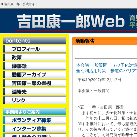
吉田康一郎 公式サイト
活動報告
本会議 一般質問 （少子化対
全な利活用対策、歩道のバリア
平成19(2007)年12月12日
本会議・一般質問
___
○五十一番（吉田康一郎君）
まず初めに、少子化対策・子育
一昨年の十二月八日、私は初め
関する推計において、最も悲観
り、その後も減っていくと述べ
ところが、同研究所が昨年十二