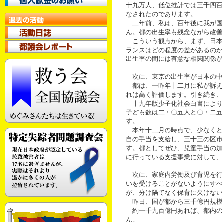
十九万人、低位推計では三千四
なされたのであります。
二年前、私は、百年後に我が国
ん。都の出生率も残念ながら改
こういう観点から、まず、日本
ランスはどの程度の差があるの
出生率の間には有意な相関関係
次に、東京の出生率が日本の中
都は、一昨年十二月に私が訴え
れは高く評価します。引き続き
十九年版少子化社会白書により
子ども数は二・〇五人と〇・二
す。
本年十二月の時点で、少なくと
自の手当を支給し、三十三の区
す。都としてぜひ、児童手当の
に行っている支援事業に対して
次に、家庭内労働及び育児を行
いを受けることがないようにす
が、分け隔てなく保育に欠けな
昨日、国が都から三千億円規模
約一千九百億円あれば、都内の
ん。