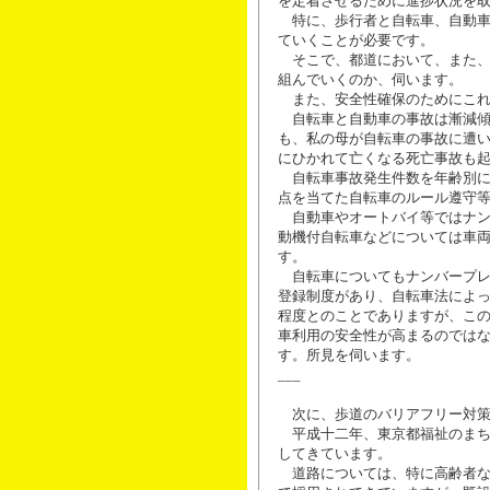
を定着させるために進捗状況を
特に、歩行者と自転車、自動車
ていくことが必要です。
そこで、都道において、また、
組んでいくのか、伺います。
また、安全性確保のためにこれ
自転車と自動車の事故は漸減傾
も、私の母が自転車の事故に遭
にひかれて亡くなる死亡事故も
自転車事故発生件数を年齢別に
点を当てた自転車のルール遵守
自動車やオートバイ等ではナン
動機付自転車などについては車
す。
自転車についてもナンバープレ
登録制度があり、自転車法によ
程度とのことでありますが、こ
車利用の安全性が高まるのでは
す。所見を伺います。
___
次に、歩道のバリアフリー対策
平成十二年、東京都福祉のまち
してきています。
道路については、特に高齢者な