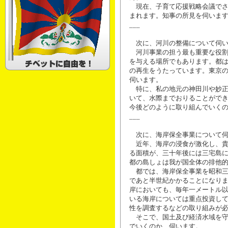
現在、子育て応援戦略会議でさ
まれます。知事の所見を伺いま
___
次に、河川の整備について伺い
河川事業の担う最も重要な役割
を与える場所でもあります。都
の再生をうたっています。東京
伺います。
特に、私の地元の神田川や妙正
いて、水際までおりることがで
今後どのように取り組んでいく
___
次に、海岸保全事業について伺
近年、海岸の浸食が激化し、貴
る面積が、三十年後には三宅島
都の島しょは我が国全体の排他
都では、海岸保全事業を昭和三
であと半世紀かかることになり
岸においても、毎年一メートル
いる海岸については重点投資し
性を調査するなどの取り組みが
そこで、国土及び経済水域を守
でいくのか、伺います。