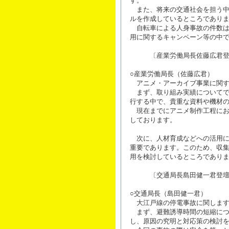
す。
また、将来の交通社会を担う中
ルを作成しているところであり
自転車による人身事故の件数は
用に関するキャンペーン等の中
〔産業労働局長佐藤広君登
○産業労働局長（佐藤広君）
アニメ・アーカイブ事業に関す
まず、取り組み実績についてで
行する中で、貴重な資料や機材
現在までにアニメ制作工程にお
しております。
次に、人材育成などへの活用に
重要であります。このため、収
用を検討しているところであり
〔交通局長島田健一君登壇
○交通局長（島田健一君）
大江戸線の停電事故に関します
まず、避難誘導時間の短縮につ
し、原因の究明と対応策の検討