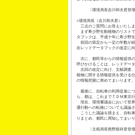
〔環境局長吉川和夫君登壇
○環境局長（吉川和夫君）
三点のご質問にお答えいたしま
まず希少野生動植物のリストで
タブックは、平成十年に希少野
前回の策定から一定の年数が経
在レッドデータブックの改定に
次に、都民等からの情報提供の
呼びかけることは、レッドデー
次回の改定に向け、文献調査、
植物に関する情報提供を受ける
の情報把握に努めてまいります
最後に、自転車の利用促進につ
ら、都は、これまでＴＤＭ東京
現在、環境審議会において世界
通行動への転換についても議論
こうした議論を踏まえ、自転車
りまとめ、都民に周知してまい
〔主税局長熊野順祥君登壇