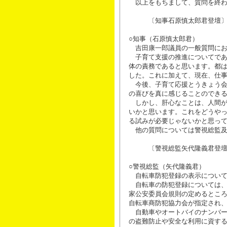
以上をもちまして、質問を終わ
〔知事石原慎太郎君登壇
○知事（石原慎太郎君）
吉田康一郎議員の一般質問にお
子育て支援の推進についてであ
体の責務であると思います。都
した。これに加えて、現在、仕
今後、子育て応援とうきょう会
の喜びを真に感じることのでき
しかし、肝心なことは、人間が
いかと思います。これをどうや
る試みが必要じゃないかと思っ
他の質問については警視総監及
〔警視総監矢代隆義君登壇
○警視総監（矢代隆義君）
自転車防犯登録の表示について
自転車の防犯登録については、
家公安委員会規則の定めるとこ
自転車商防犯協力会が指定され
自動車やオートバイのナンバー
の盗難防止や安全な利用に資す