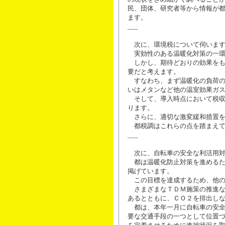
民、団体、研究者等から情報が
ます。
___
次に、環境税について伺いま
実効性のある温暖化対策の一環
しかし、期待どおりの効果をも
要だと考えます。
すなわち、まず温暖化の負荷の
いはメタンなど他の温室効果ガ
そして、導入時点において税収
ります。
さらに、適切な激変緩和措置を
都税調はこれらの点を踏まえて
___
次に、自転車の安全な利活用対
都は温暖化防止対策を進めるた
掲げています。
この目標を達成するため、他の
さまざまなＴＤＭ施策の推進な
あるとともに、ＣＯ２を排出し
都は、本年一月に自転車の安全
要な交通手段の一つとして位置