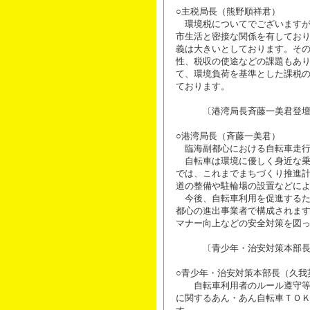
○主税局長（熊野順祥君）
環境税についてでございますが
市生活と密接な関係を有してお
義は大きいとしております。そ
性、税収の使途などの課題もあ
て、環境負荷を基準とした課税
ております。
〔港湾局長斉藤一美君登壇
○港湾局長（斉藤一美君）
臨海副都心における自転車走行
自転車は環境に優しく身近な乗
では、これまでまちづくり推進
道の整備や駐輪場の設置などに
今後、自転車利用を促進するた
都心の進出事業者で構成されま
マナー向上などの安全対策を図
〔青少年・治安対策本部長
○青少年・治安対策本部長（久我
自転車利用者のルール遵守等の
に関するあん・あん自転車ＴＯ