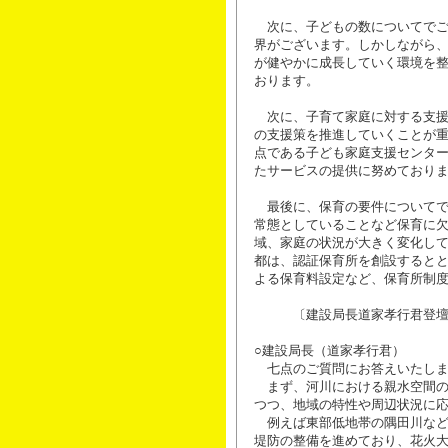
次に、子どもの数についてでご
界がございます。しかしながら
が健やかに成長していく環境を
おります。
次に、子育て家庭に対する支援
の支援策を推進していくことが
点である子ども家庭支援センタ
たサービスの提供に努めており
最後に、保育の要件についてで
常態としていることなど保育に
域、家庭の状況が大きく変化し
都は、認証保育所を創設すると
よる保育料設定など、保育所制
〔建設局長道家孝行君登壇
○建設局長（道家孝行君）
七点のご質問にお答えいたしま
まず、河川における親水空間の
つつ、地域の特性や周辺状況に
例えば東部低地帯の隅田川など
堤防の整備を進めており、花火