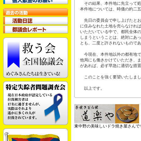
その結果、本件地に先立って処
本件地については、時価の約二
先日の委員会で申し上げたとお
に住みなれた土地を売らなけれ
いただいている中で、都民全体
しまうということは、絶対にあ
とも、二度と許されないもので
今現在、本件地以外の都有地で
他局にも働きかけていただき、
があれば、必ず早急に適切な措
このことを強く要望いたしまし
以上です。
東中野の美味しいドラ焼き屋さんで